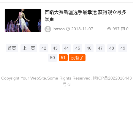
舞蹈大赛新疆选手最幸运 获得观众最多
掌声
bosco
2018-11-07
997
0
首页
上一页
42
43
44
45
46
47
48
49
50
51
没有了
Copyright Your WebSite.Some Rights Reserved.
皖ICP备2022016443
号-3