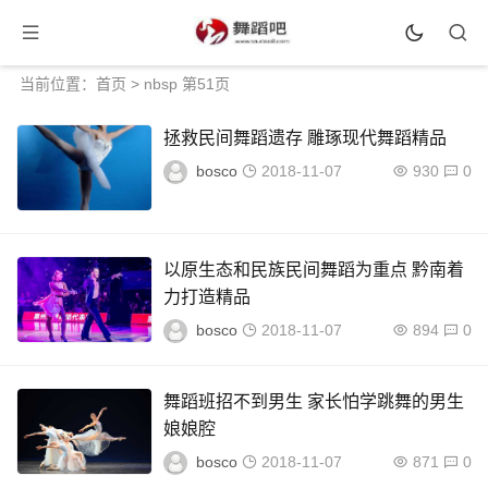
当前位置：
首页
> nbsp 第51页
拯救民间舞蹈遗存 雕琢现代舞蹈精品
bosco
2018-11-07
930
0
以原生态和民族民间舞蹈为重点 黔南着
力打造精品
bosco
2018-11-07
894
0
舞蹈班招不到男生 家长怕学跳舞的男生
娘娘腔
bosco
2018-11-07
871
0