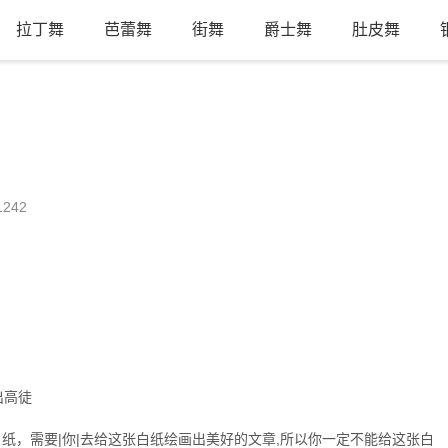
拉丁舞
芭蕾舞
街舞
爵士舞
肚皮舞
242
出高徒
纸，需要|你|去给这张白纸绘画出美好的文章,所以你一定不能给这张白