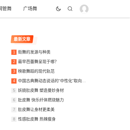
钢管舞
广场舞
最新文章
街舞的发源与种类
最早芭蕾舞呈现于哪？
秧歌舞蹈的现代轨范
中国古典舞动态说话的“中性化”取向的意义
妖娆肚皮舞 塑造曼妙身材
肚皮舞 快乐纤体燃烧魅力
肚皮舞让身材更柔美
性感肚皮舞 热辣瘦身