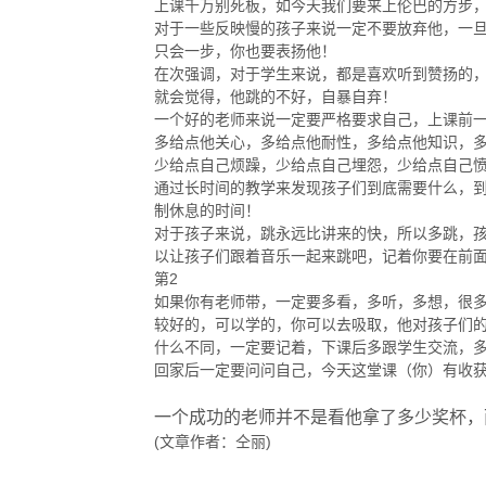
上课千万别死板，如今天我们要来上伦巴的方步，
对于一些反映慢的孩子来说一定不要放弃他，一
只会一步，你也要表扬他！
在次强调，对于学生来说，都是喜欢听到赞扬的
就会觉得，他跳的不好，自暴自弃！
一个好的老师来说一定要严格要求自己，上课前
多给点他关心，多给点他耐性，多给点他知识，
少给点自己烦躁，少给点自己埋怨，少给点自己
通过长时间的教学来发现孩子们到底需要什么，
制休息的时间！
对于孩子来说，跳永远比讲来的快，所以多跳，
以让孩子们跟着音乐一起来跳吧，记着你要在前
第2
如果你有老师带，一定要多看，多听，多想，很
较好的，可以学的，你可以去吸取，他对孩子们
什么不同，一定要记着，下课后多跟学生交流，
回家后一定要问问自己，今天这堂课（你）有收
一个成功的老师并不是看他拿了多少奖杯，
(文章作者：仝丽)