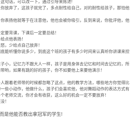
这句话，可以改一下，通过引导来陈述!
旦你放弃了，这孩子就完了，多点耐性给自己，对的耐性给孩子，那怕他
，你表扬他就等于在注意他，他也会被你吸引，反到来说，你批评他，他
一定要背课，下课后一定要总结！
多给点他表扬！
愤怒，少给点自己放弃！
到底能听懂你说多少，到底这个班的孩子有多少时间来认真听你讲课来控
孩子小，记忆力不跟大人一样，孩子是用身体去记忆和时间去记忆的，所
面带哟，如果有跳的好的孩子，你不如要他上来要他演示！
多人跟着老师带的时候都忽略了这点，他的教学方法，哪些地方你觉得比
的一些小动作，他做什么，孩子们会喜欢他，他对舞蹈动作的表达方式有
多个老师交流，你才会有收获，这么好的机会一定不要放弃！
获没！
而是他能否教出拿冠军的学生!