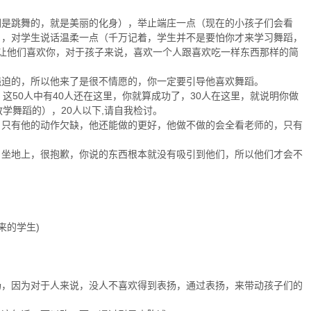
们是跳舞的，就是美丽的化身），举止端庄一点（现在的小孩子们会看
），对学生说话温柔一点（千万记着，学生并不是要怕你才来学习舞蹈，
让他们喜欢你，对于孩子来说，喜欢一个人跟喜欢吃一样东西那样的简
强迫的，所以他来了是很不情愿的，你一定要引导他喜欢舞蹈。
这50人中有40人还在这里，你就算成功了，30人在这里，就说明你做
学舞蹈的），20人以下,请自我检讨。
，只有他的动作欠缺，他还能做的更好，他做不做的会全看老师的，只有
，坐地上，很抱歉，你说的东西根本就没有吸引到他们，所以他们才会不
来的学生)
扬，因为对于人来说，没人不喜欢得到表扬，通过表扬，来带动孩子们的