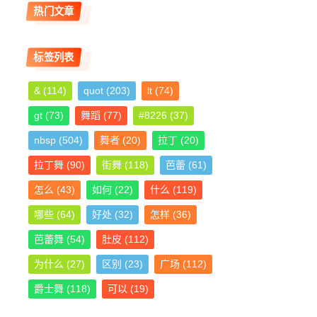
热门文章
标签列表
&
(114)
quot
(203)
lt
(74)
gt
(73)
舞蹈
(77)
#8226
(37)
nbsp
(504)
舞者
(20)
拉丁
(20)
拉丁舞
(90)
街舞
(118)
芭蕾
(61)
怎么
(43)
如何
(22)
什么
(119)
哪些
(64)
好处
(32)
怎样
(36)
芭蕾舞
(54)
肚皮
(112)
为什么
(27)
区别
(23)
广场
(112)
爵士舞
(118)
可以
(19)