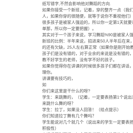
纸写错字,不然会影响他对舞蹈的方向.
如果你接受一个新班，记着，穿的整齐一点（我
人，如果你穿的很随便，就等于说你不重视他们
很多孩子是被家人强迫的，所以你一定第1天就要
单那，所以你一定要把握）。
其实对于一个孩子来说，学习舞蹈%90是被家人
新班的比例：半年来说，招进来50人半年后在来，
的还有欠缺，25人左右算正常（如果你是刚开始教
孩子们是没有错的，对于业余的来说是没有错的
教不好学生的老师，没有学不好的孩子。
如果你觉得你在讲课的时候很多孩子们都在讲话
理你。
讲课要有技巧的，
如
你们来这里是干什么的呀?
学生：来跳舞的，（记着，一定要表扬第1个说出
来跳什么舞的呀？
学生：拉丁，如果没人回答！（给点提示）
你们知道拉丁舞有几个舞吗？
学生能说对几个就几个（说出来的学生一定要表
积极性）