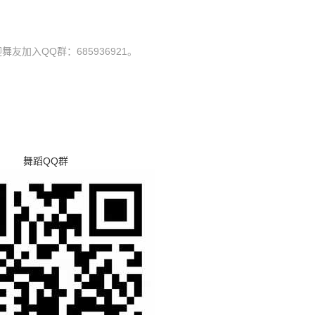
舞友加入QQ群：685936921。
舞蹈QQ群