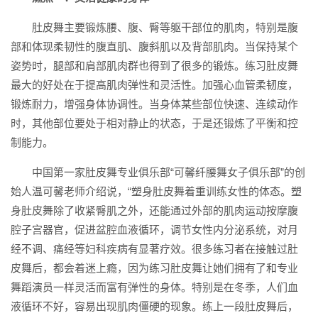
肚皮舞主要锻炼腰、腹、臀等躯干部位的肌肉，特别是腹
部和体现柔韧性的腹直肌、腹斜肌以及背部肌肉。当保持某个
姿势时，腿部和肩部肌肉群也得到了很多的锻炼。练习肚皮舞
最大的好处在于提高肌肉弹性和灵活性。加强心血管柔韧度，
锻炼耐力，增强身体协调性。当身体某些部位快速、连续动作
时，其他部位要处于相对静止的状态，于是还锻炼了平衡和控
制能力。
中国第一家肚皮舞专业俱乐部“可馨纤腰舞女子俱乐部”的创
始人温可馨老师介绍说，“塑身肚皮舞着重训练女性的体态。塑
身肚皮舞除了收紧臀肌之外，还能通过外部的肌肉运动按摩腹
腔子宫器官，促进盆腔血液循环，调节女性内分泌系统，对月
经不调、痛经等妇科疾病有显著疗效。很多练习者在接触过肚
皮舞后，都会着迷上瘾，因为练习肚皮舞让她们拥有了和专业
舞蹈演员一样灵活而富有弹性的身体。特别是在冬季，人们血
液循环不好，容易出现肌肉僵硬的现象。练上一段肚皮舞后，