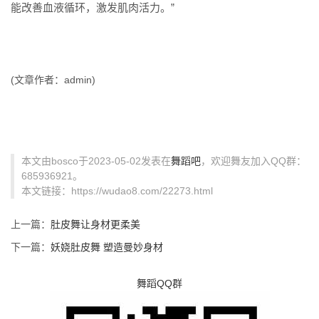
能改善血液循环，激发肌肉活力。”
(文章作者：admin)
本文由bosco于2023-05-02发表在
舞蹈吧
，欢迎舞友加入QQ群：
685936921。
本文链接：https://wudao8.com/22273.html
上一篇：
肚皮舞让身材更柔美
下一篇：
妖娆肚皮舞 塑造曼妙身材
舞蹈QQ群