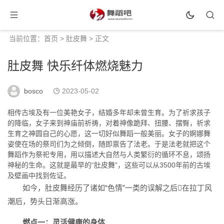
当前位置：
首页
>
肚皮舞
> 正文
肚皮舞 快乐纤体燃烧魅力
bosco
2023-05-02
相传古埃及有一位美艳女子，结婚多年却未曾生育。为了祈求孩子
的降临，女子来到神庙前祈祷，对着神像跪拜、扭腰、摆臀，祈求
生育之神圆自己的心愿，这一切好似舞蹈一般美丽。女子的婀娜舞
姿使在场的祭司们为之倾倒，随即禀告了法老。于是法老就把这个
舞蹈作为祭祀专用，用以描述大自然与人类繁衍的循环不息，颂扬
神秘的生命。这就是最早的“肚皮舞”，这些可以从3500年前的古埃
及壁画中找到佐证。
如今，肚皮舞经历了诸如“色情”一类的误解之后在拉丁风
潮后，势头日渐高涨。
燃点一：灵活健康的身体