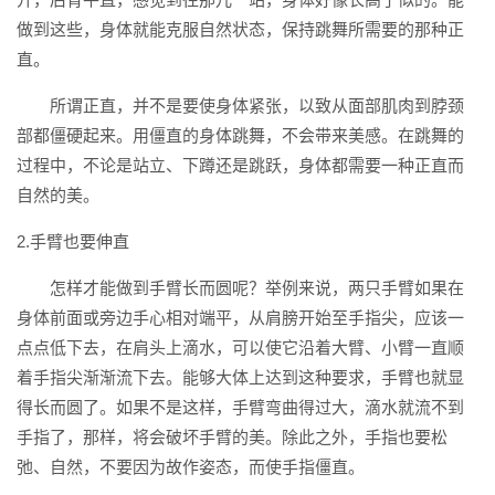
做到这些，身体就能克服自然状态，保持跳舞所需要的那种正
直。
所谓正直，并不是要使身体紧张，以致从面部肌肉到脖颈
部都僵硬起来。用僵直的身体跳舞，不会带来美感。在跳舞的
过程中，不论是站立、下蹲还是跳跃，身体都需要一种正直而
自然的美。
2.手臂也要伸直
怎样才能做到手臂长而圆呢？举例来说，两只手臂如果在
身体前面或旁边手心相对端平，从肩膀开始至手指尖，应该一
点点低下去，在肩头上滴水，可以使它沿着大臂、小臂一直顺
着手指尖渐渐流下去。能够大体上达到这种要求，手臂也就显
得长而圆了。如果不是这样，手臂弯曲得过大，滴水就流不到
手指了，那样，将会破坏手臂的美。除此之外，手指也要松
弛、自然，不要因为故作姿态，而使手指僵直。